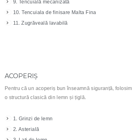
9. Tencuială mecanizată
10. Tencuiala de finisare Malta Fina
11. Zugrăveală lavabilă
ACOPERIȘ
Pentru că un acoperiș bun înseamnă siguranță, folosim
o structură clasică din lemn și țiglă.
1. Grinzi de lemn
2. Asterială
3. Lați de lemn